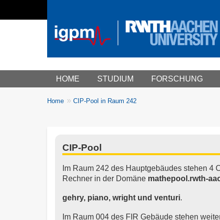
Main menu
HOME
STUDIUM
FORSCHUNG
You
Home
CIP-Pool in Raum 242
Breadcrumbs
are
here:
CIP-Pool
Im Raum 242 des Hauptgebäudes stehen 4 Co
Rechner in der Domäne
mathepool.rwth-aa
gehry, piano, wright und venturi
.
Im Raum 004 des FIR Gebäude stehen weitere