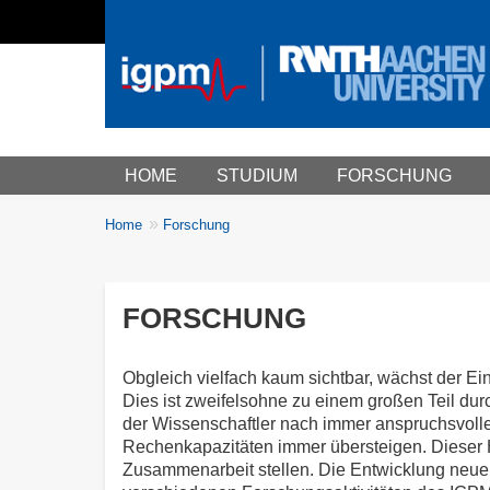
Main menu
HOME
STUDIUM
FORSCHUNG
You
Home
Forschung
Breadcrumbs
are
here:
FORSCHUNG
Obgleich vielfach kaum sichtbar, wächst der E
Dies ist zweifelsohne zu einem großen Teil du
der Wissenschaftler nach immer anspruchsvoll
Rechenkapazitäten immer übersteigen. Dieser 
Zusammenarbeit stellen. Die Entwicklung neuer