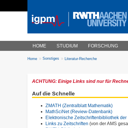
Main menu
HOME
STUDIUM
FORSCHUNG
You
Sonstiges
Home
Literatur-Recherche
Breadcrumbs
are
here:
ACHTUNG: Einige Links sind nur für Rechn
Auf die Schnelle
ZMATH (Zentralblatt Mathematik)
MathSciNet (Review-Datenbank)
Elektronische Zeitschriftenbibliothek d
Links zu Zeitschriften
(von der AMS gesa