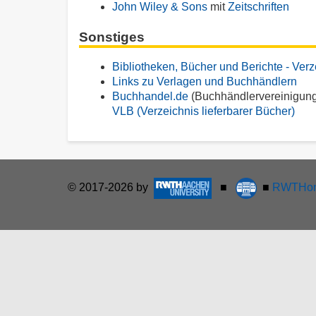
John Wiley & Sons
mit
Zeitschriften
Sonstiges
Bibliotheken, Bücher und Berichte - Verz
Links zu Verlagen und Buchhändlern
Buchhandel.de
(Buchhändlervereinigung
VLB (Verzeichnis lieferbarer Bücher)
© 2017-2026 by
■
■
RWTHon