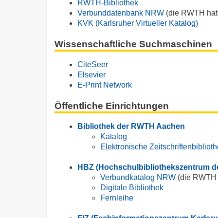
RWTH-Bibliothek
Verbunddatenbank NRW
(die RWTH hat 
KVK (Karlsruher Virtueller Katalog)
Wissenschaftliche Suchmaschinen
CiteSeer
Elsevier
E-Print Network
Öffentliche Einrichtungen
Bibliothek der RWTH Aachen
Katalog
Elektronische Zeitschriftenbibliot
HBZ (Hochschulbibliothekszentrum de
Verbundkatalog NRW
(die RWTH h
Digitale Bibliothek
Fernleihe