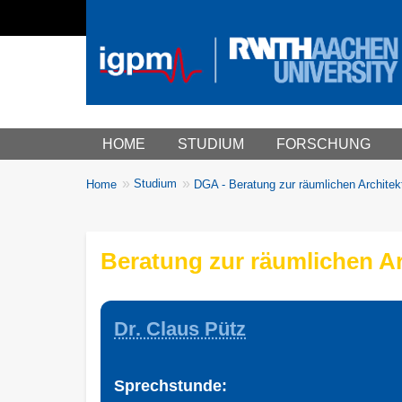
Main menu
HOME
STUDIUM
FORSCHUNG
You
Studium
Home
DGA - Beratung zur räumlichen Architekt
Breadcrumbs
are
here:
Beratung zur räumlichen Ar
Dr. Claus Pütz
Sprechstunde: