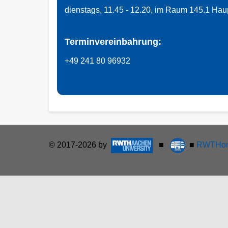
dienstags, 11.45 - 12.20, im Raum 145.1 Ha
Terminvereinbahrung:
+49 241 80 96932
© 2017-2026 by
■
■
RWTHon