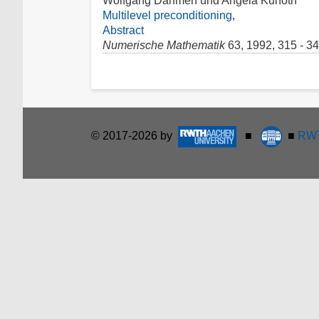
Wolfgang Dahmen und Angela Kunoth
Multilevel preconditioning
,
Abstract
Numerische Mathematik
63, 1992, 315 - 3
© 2017-2026 by
■
■
RWT