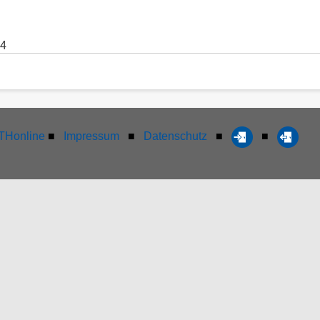
44
Honline
■
Impressum
■
Datenschutz
■
■