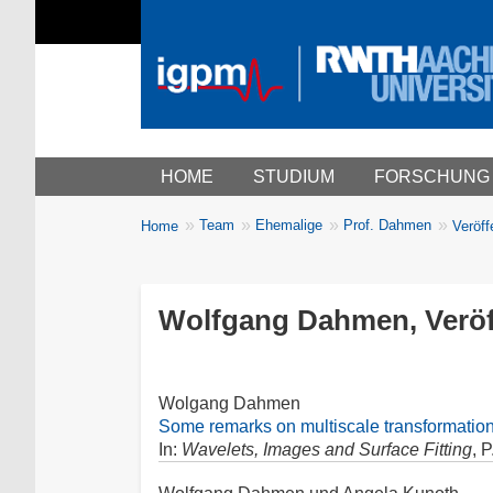
Main menu
HOME
STUDIUM
FORSCHUNG
You
Team
Ehemalige
Prof. Dahmen
Home
Veröff
Breadcrumbs
are
here:
Wolfgang Dahmen, Veröff
Wolgang Dahmen
Some remarks on multiscale transformations,
In:
Wavelets, Images and Surface Fitting
, 