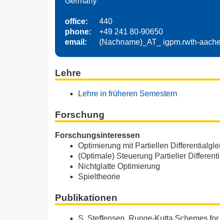
Germany
office:
440
phone:
+49 241 80-90650
email:
(Nachname)_AT_ igpm.rwth-aach
Lehre
Lehre in früheren Semestern
Forschung
Forschungsinteressen
Optimierung mit Partiellen Differentialg
(Optimale) Steuerung Partieller Differen
Nichtglatte Optimierung
Spieltheorie
Publikationen
S. Steffensen, Runge-Kutta Schemes for n