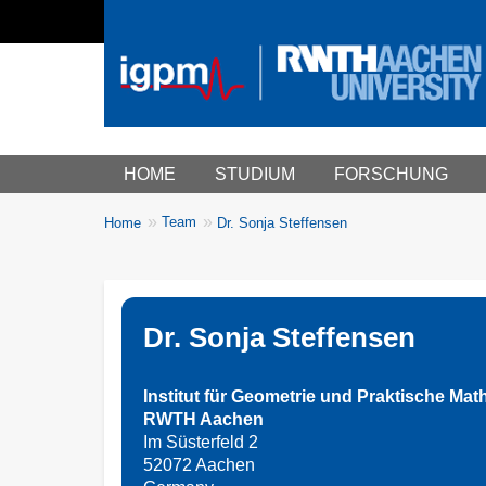
Main menu
HOME
STUDIUM
FORSCHUNG
You
Team
Home
Dr. Sonja Steffensen
Breadcrumbs
are
here:
Dr. Sonja Steffensen
Institut für Geometrie und Praktische Mat
RWTH Aachen
Im Süsterfeld 2
52072 Aachen