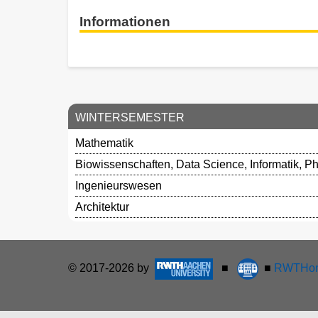
Informationen
WINTERSEMESTER
Mathematik
Biowissenschaften, Data Science, Informatik, Ph
Ingenieurswesen
Architektur
© 2017-2026 by
■
■
RWTHon