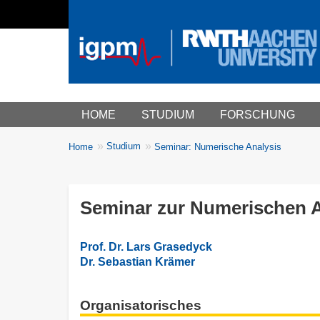
Main menu
HOME
STUDIUM
FORSCHUNG
You
Studium
Home
Seminar: Numerische Analysis
Breadcrumbs
are
here:
Seminar zur Numerischen A
Prof. Dr. Lars Grasedyck
Dr. Sebastian Krämer
Organisatorisches