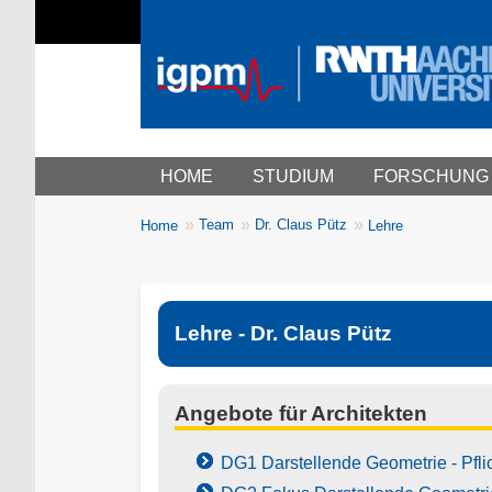
Main menu
HOME
STUDIUM
FORSCHUNG
You
Team
Dr. Claus Pütz
Home
Lehre
Breadcrumbs
are
here:
Lehre - Dr. Claus Pütz
Angebote für Architekten
DG1 Darstellende Geometrie - Pflich