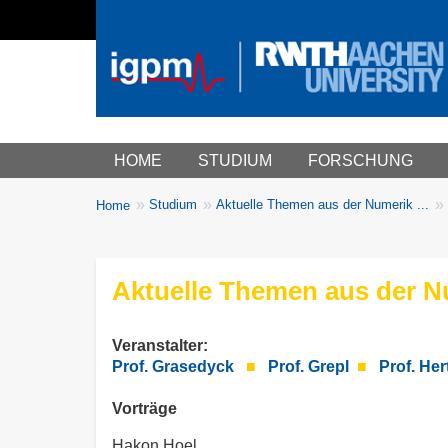
Main menu
HOME
STUDIUM
FORSCHUNG
You
Studium
Aktuelle Themen aus der Numerik ...
Home
Breadcrumbs
are
here:
Aktuelle Themen aus der N
Veranstalter:
Prof. Grasedyck
■
Prof. Grepl
■
Prof. Her
Vorträge
Hakon Hoel