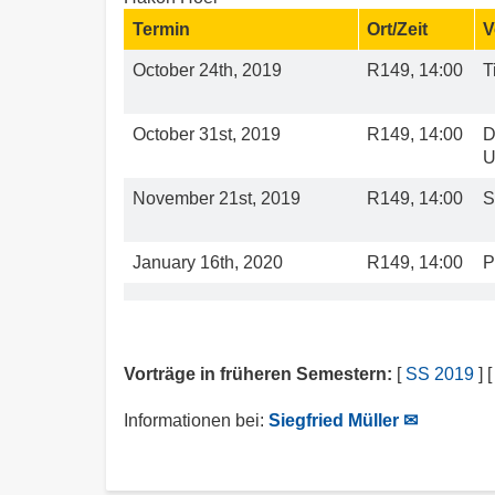
Termin
Ort/Zeit
V
October 24th, 2019
R149, 14:00
T
October 31st, 2019
R149, 14:00
D
U
November 21st, 2019
R149, 14:00
S
January 16th, 2020
R149, 14:00
P
Vorträge in früheren Semestern:
[
SS 2019
] 
Informationen bei:
Siegfried Müller ✉