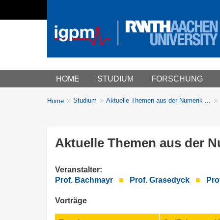
Main menu
HOME
STUDIUM
FORSCHUNG
You
Studium
Aktuelle Themen aus der Numerik ...
Home
Breadcrumbs
are
here:
Aktuelle Themen aus der N
Veranstalter:
Prof. Bachmayr
■
Prof. Grasedyck
■
Pro
Vorträge