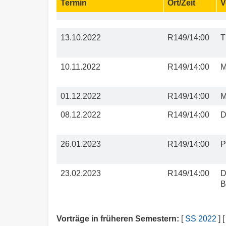
Termin
Ort/Zeit
V
13.10.2022
R149/14:00
T
10.11.2022
R149/14:00
M
01.12.2022
R149/14:00
M
08.12.2022
R149/14:00
D
26.01.2023
R149/14:00
P
23.02.2023
R149/14:00
D
B
Vorträge in früheren Semestern:
[
SS 2022
] 