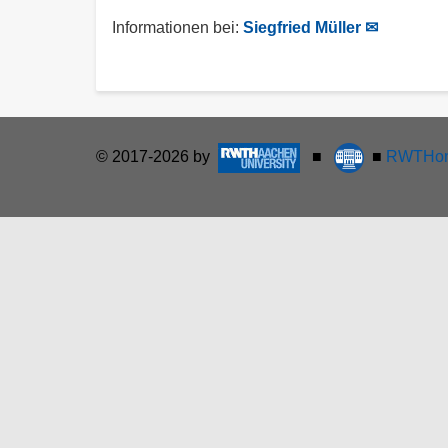
Informationen bei:
Siegfried Müller ✉
© 2017-2026 by
■
■
RWTHon