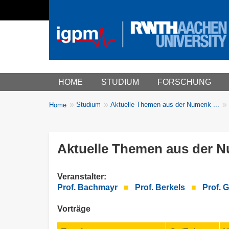
Main menu
HOME
STUDIUM
FORSCHUNG
You
Studium
Aktuelle Themen aus der Numerik ...
Home
Breadcrumbs
are
here:
Aktuelle Themen aus der N
Veranstalter:
Prof. Bachmayr
■
Prof. Berkels
■
Prof. 
Vorträge