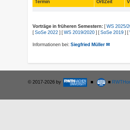
Termin
Ort/Zeit
V
Vorträge in früheren Semestern:
[
WS 2025/2
[
SoSe 2022
] [
WS 2019/2020
] [
SoSe 2019
] [
Informationen bei:
Siegfried Müller ✉
© 2017-2026 by
■
■
RWTHon